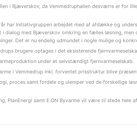
len i Bjæverskov, da Vemmedruphallen desværre er for lill
rår har Initiativgruppen arbejdet med af afdække og unders
t i dialog med Bjæverskov omkring en fælles løsning, men 
inger. Det er nu endelig udmundet i nogle mulige og konkre
rups brugere optages i det eksisterende fjernvarmeselska
rmeproduktion under et selvstændigt fjernvarmeselskab.
arme i Vemmedrup inkl. forventet prisstruktur blive præsent
gi, proces samt fordele og ulemper ved de forskellige lø
, PlanEnergi samt E.ON Byvarme vil være til stede hele af