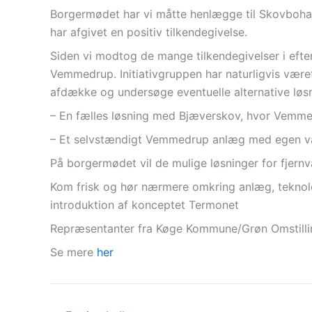
Borgermødet har vi måtte henlægge til Skovbohal
har afgivet en positiv tilkendegivelse.
Siden vi modtog de mange tilkendegivelser i efte
Vemmedrup. Initiativgruppen har naturligvis være
afdække og undersøge eventuelle alternative løsn
– En fælles løsning med Bjæverskov, hvor Vemmed
– Et selvstændigt Vemmedrup anlæg med egen va
På borgermødet vil de mulige løsninger for fjernv
Kom frisk og hør nærmere omkring anlæg, teknolo
introduktion af konceptet Termonet
Repræsentanter fra Køge Kommune/Grøn Omstilling
Se mere
her