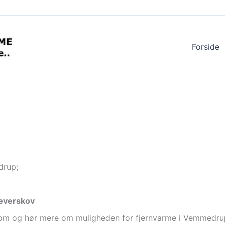
Forside
drup;
jæverskov
 kom og hør mere om muligheden for fjernvarme i Vemmedru