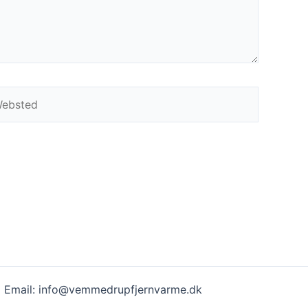
bsted
| Email: info@vemmedrupfjernvarme.dk