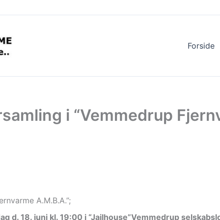
Forside
forsamling i “Vemmedrup Fjer
jernvarme A.M.B.A.”;
g d. 18. juni kl. 19:00 i “Jailhouse”Vemmedrup selskabsl