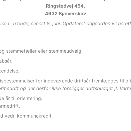
Ringstedvej 454,
4632 Bjæverskov
elsen i hænde, senest 8. juni. Opdateret dagsorden vil here
nt og stemmetæller eller stemmeudvalg.
kabsår.
kendelse.
isbestemmelser for indeværende driftsår fremlægges til or
rmedrift og der derfor ikke foreligger driftsbudget jf. Va
 år til orientering.
armedrift.
yhed vedr. kommunekredit.