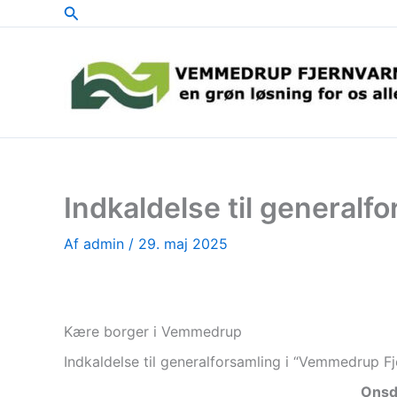
Søg
Gå
til
indholdet
Indkaldelse til general
Af
admin
/
29. maj 2025
Kære borger i Vemmedrup
Indkaldelse til generalforsamling i “Vemmedrup F
Onsda