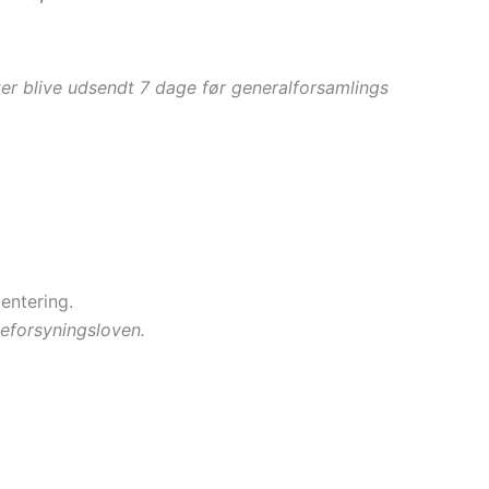
fter blive udsendt 7 dage før generalforsamlings
ientering.
rmeforsyningsloven.